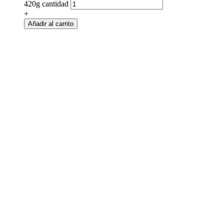
420g cantidad
+
Añadir al carrito