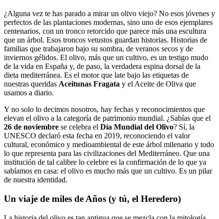
¿Alguna vez te has parado a mirar un olivo viejo? No esos jóvenes y
perfectos de las plantaciones modernas, sino uno de esos ejemplares
centenarios, con un tronco retorcido que parece más una escultura
que un árbol. Esos troncos vetustos guardan historias. Historias de
familias que trabajaron bajo su sombra, de veranos secos y de
inviernos gélidos. El olivo, más que un cultivo, es un testigo mudo
de la vida en España y, de paso, la verdadera espina dorsal de la
dieta mediterránea. Es el motor que late bajo las etiquetas de
nuestras queridas
Aceitunas Fragata
y el Aceite de Oliva que
usamos a diario.
Y no solo lo decimos nosotros, hay fechas y reconocimientos que
elevan el olivo a la categoría de patrimonio mundial. ¿Sabías que el
26 de noviembre
se celebra el
Día Mundial del Olivo
? Sí, la
UNESCO declaró esta fecha en 2019, reconociendo el valor
cultural, económico y medioambiental de este árbol milenario y todo
lo que representa para las civilizaciones del Mediterráneo. Que una
institución de tal calibre lo celebre es la confirmación de lo que ya
sabíamos en casa: el olivo es mucho más que un cultivo. Es un pilar
de nuestra identidad.
Un viaje de miles de Años (y tú, el Heredero)
La historia del olivo es tan antigua que se mezcla con la mitología.