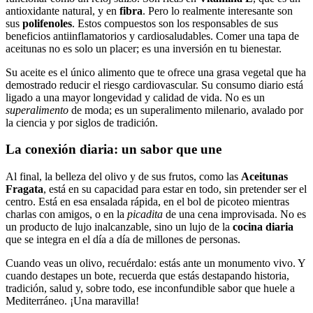
antioxidante natural, y en
fibra
. Pero lo realmente interesante son
sus
polifenoles
. Estos compuestos son los responsables de sus
beneficios antiinflamatorios y cardiosaludables. Comer una tapa de
aceitunas no es solo un placer; es una inversión en tu bienestar.
Su aceite es el único alimento que te ofrece una grasa vegetal que ha
demostrado reducir el riesgo cardiovascular. Su consumo diario está
ligado a una mayor longevidad y calidad de vida. No es un
superalimento
de moda; es un superalimento milenario, avalado por
la ciencia y por siglos de tradición.
La conexión diaria: un sabor que une
Al final, la belleza del olivo y de sus frutos, como las
Aceitunas
Fragata
, está en su capacidad para estar en todo, sin pretender ser el
centro. Está en esa ensalada rápida, en el bol de picoteo mientras
charlas con amigos, o en la
picadita
de una cena improvisada. No es
un producto de lujo inalcanzable, sino un lujo de la
cocina diaria
que se integra en el día a día de millones de personas.
Cuando veas un olivo, recuérdalo: estás ante un monumento vivo. Y
cuando destapes un bote, recuerda que estás destapando historia,
tradición, salud y, sobre todo, ese inconfundible sabor que huele a
Mediterráneo. ¡Una maravilla!