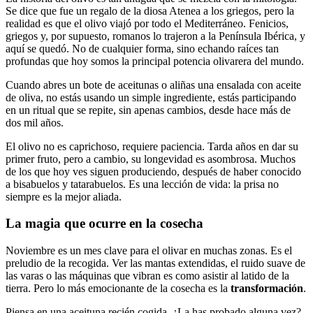
Se dice que fue un regalo de la diosa Atenea a los griegos, pero la
realidad es que el olivo viajó por todo el Mediterráneo. Fenicios,
griegos y, por supuesto, romanos lo trajeron a la Península Ibérica, y
aquí se quedó. No de cualquier forma, sino echando raíces tan
profundas que hoy somos la principal potencia olivarera del mundo.
Cuando abres un bote de aceitunas o aliñas una ensalada con aceite
de oliva, no estás usando un simple ingrediente, estás participando
en un ritual que se repite, sin apenas cambios, desde hace más de
dos mil años.
El olivo no es caprichoso, requiere paciencia. Tarda años en dar su
primer fruto, pero a cambio, su longevidad es asombrosa. Muchos
de los que hoy ves siguen produciendo, después de haber conocido
a bisabuelos y tatarabuelos. Es una lección de vida: la prisa no
siempre es la mejor aliada.
La magia que ocurre en la cosecha
Noviembre es un mes clave para el olivar en muchas zonas. Es el
preludio de la recogida. Ver las mantas extendidas, el ruido suave de
las varas o las máquinas que vibran es como asistir al latido de la
tierra. Pero lo más emocionante de la cosecha es la
transformación
.
Piensa en una aceituna recién cogida. ¿La has probado alguna vez?