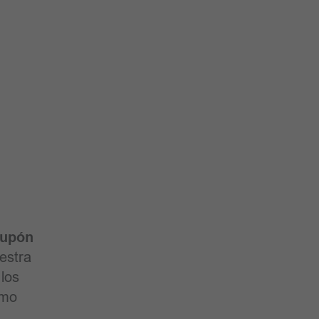
upón
estra
los
omo