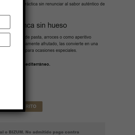
una opción práctica sin renunciar al sabor auténtico de
 Hojiblanca sin hueso
ladas, platos de pasta, arroces o como aperitivo
quilibrado, ligeramente afrutado, las convierte en una
 día y también para ocasiones especiales.
buen sabor mediterráneo.
DIR AL CARRITO
pal o BIZUM. No admitido pago contra