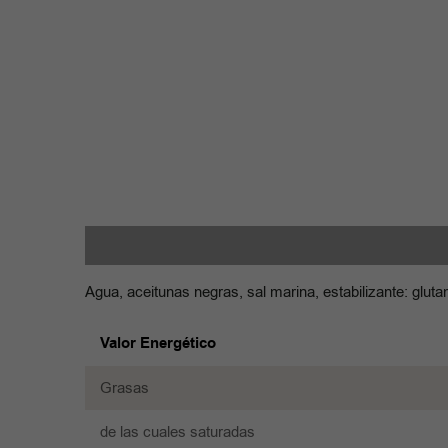
Ingredientes:
Valor nutricional
Formatos
Agua, aceitunas negras, sal marina, estabilizante: gluta
Valor Energético
Grasas
de las cuales saturadas