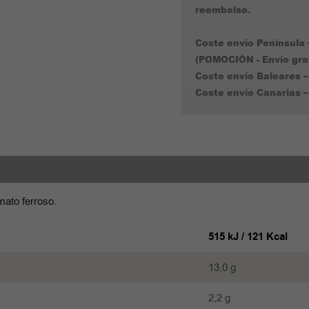
reembolso.
300g
cantidad
Coste envío Península 
(POMOCIÓN - Envío gra
Coste envío Baleares –
Coste envío Canarias –
Recetas
mato ferroso.
515 kJ / 121 Kcal
13,0 g
2,2 g