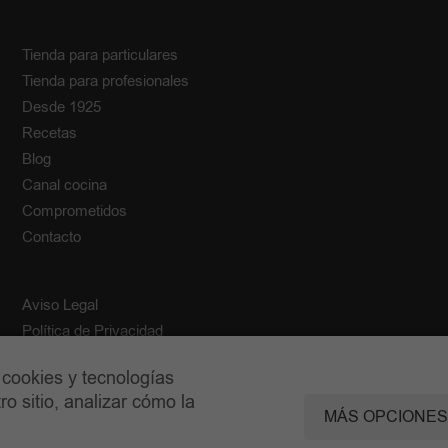
Tienda para particulares
Tienda para profesionales
Desde 1925
Recetas
Blog
Canal cocina
Comprometidos
Contacto
Aviso Legal
Política de Privacidad
Política de Cookies
 cookies y tecnologías
Condiciones generales de venta
o sitio, analizar cómo la
MÁS OPCIONES