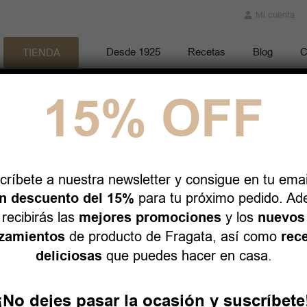
Mi cuenta
Desde 1925
Recetas
Blog
C
TIENDA
15% OFF
Aceituna
críbete a nuestra newsletter y consigue en tu emai
Hojiblan
n descuento del 15%
para tu próximo pedido. A
recibirás las
mejores promociones
y los
nuevos
300g
zamientos
de producto de Fragata, así como
rec
deliciosas
que puedes hacer en casa.
Sabor suave, textura firme y 
¡No dejes pasar la ocasión y suscríbete
Mediterránea. Las aceitunas