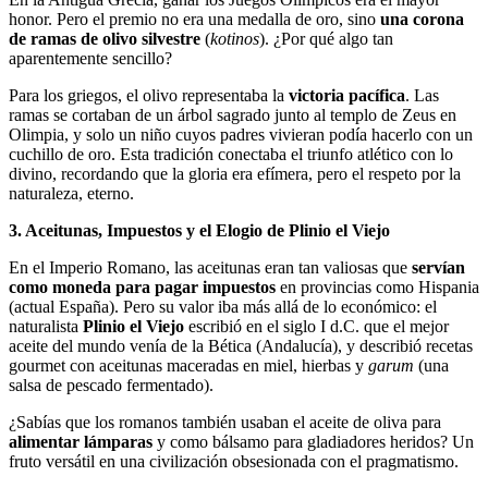
honor. Pero el premio no era una medalla de oro, sino
una corona
de ramas de olivo silvestre
(
kotinos
). ¿Por qué algo tan
aparentemente sencillo?
Para los griegos, el olivo representaba la
victoria pacífica
. Las
ramas se cortaban de un árbol sagrado junto al templo de Zeus en
Olimpia, y solo un niño cuyos padres vivieran podía hacerlo con un
cuchillo de oro. Esta tradición conectaba el triunfo atlético con lo
divino, recordando que la gloria era efímera, pero el respeto por la
naturaleza, eterno.
3. Aceitunas, Impuestos y el Elogio de Plinio el Viejo
En el Imperio Romano, las aceitunas eran tan valiosas que
servían
como moneda para pagar impuestos
en provincias como Hispania
(actual España). Pero su valor iba más allá de lo económico: el
naturalista
Plinio el Viejo
escribió en el siglo I d.C. que el mejor
aceite del mundo venía de la Bética (Andalucía), y describió recetas
gourmet con aceitunas maceradas en miel, hierbas y
garum
(una
salsa de pescado fermentado).
¿Sabías que los romanos también usaban el aceite de oliva para
alimentar lámparas
y como bálsamo para gladiadores heridos? Un
fruto versátil en una civilización obsesionada con el pragmatismo.