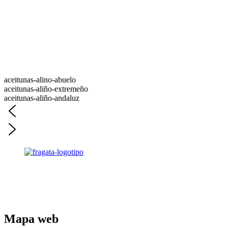
aceitunas-alino-abuelo
aceitunas-aliño-extremeño
aceitunas-aliño-andaluz
Parte del grupo:
Mapa web