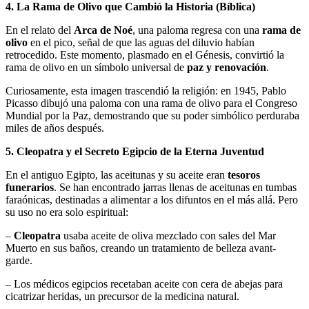
4. La Rama de Olivo que Cambió la Historia (Bíblica)
En el relato del
Arca de Noé
, una paloma regresa con una
rama de
olivo
en el pico, señal de que las aguas del diluvio habían
retrocedido. Este momento, plasmado en el Génesis, convirtió la
rama de olivo en un símbolo universal de
paz y renovación
.
Curiosamente, esta imagen trascendió la religión: en 1945, Pablo
Picasso dibujó una paloma con una rama de olivo para el Congreso
Mundial por la Paz, demostrando que su poder simbólico perduraba
miles de años después.
5. Cleopatra y el Secreto Egipcio de la Eterna Juventud
En el antiguo Egipto, las aceitunas y su aceite eran
tesoros
funerarios
. Se han encontrado jarras llenas de aceitunas en tumbas
faraónicas, destinadas a alimentar a los difuntos en el más allá. Pero
su uso no era solo espiritual:
–
Cleopatra
usaba aceite de oliva mezclado con sales del Mar
Muerto en sus baños, creando un tratamiento de belleza avant-
garde.
– Los médicos egipcios recetaban aceite con cera de abejas para
cicatrizar heridas, un precursor de la medicina natural.