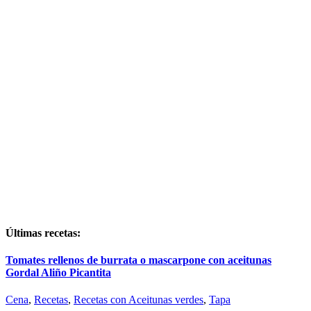
Últimas recetas:
Tomates rellenos de burrata o mascarpone con aceitunas
Gordal Aliño Picantita
Cena
,
Recetas
,
Recetas con Aceitunas verdes
,
Tapa