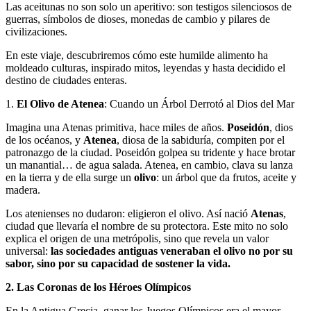
Las aceitunas no son solo un aperitivo: son testigos silenciosos de
guerras, símbolos de dioses, monedas de cambio y pilares de
civilizaciones.
En este viaje, descubriremos cómo este humilde alimento ha
moldeado culturas, inspirado mitos, leyendas y hasta decidido el
destino de ciudades enteras.
1.
El Olivo de Atenea
: Cuando un Árbol Derrotó al Dios del Mar
Imagina una Atenas primitiva, hace miles de años.
Poseidón
, dios
de los océanos, y
Atenea
, diosa de la sabiduría, compiten por el
patronazgo de la ciudad. Poseidón golpea su tridente y hace brotar
un manantial… de agua salada. Atenea, en cambio, clava su lanza
en la tierra y de ella surge un
olivo
: un árbol que da frutos, aceite y
madera.
Los atenienses no dudaron: eligieron el olivo. Así nació
Atenas
,
ciudad que llevaría el nombre de su protectora. Este mito no solo
explica el origen de una metrópolis, sino que revela un valor
universal:
las sociedades antiguas veneraban el olivo no por su
sabor, sino por su capacidad de sostener la vida.
2. Las Coronas de los Héroes Olímpicos
En la Antigua Grecia, ganar los Juegos Olímpicos era el mayor