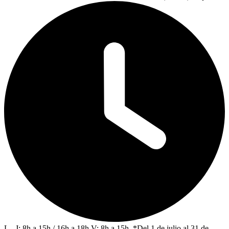
L - J: 8h a 15h / 16h a 18h V: 8h a 15h. *Del 1 de julio al 31 de